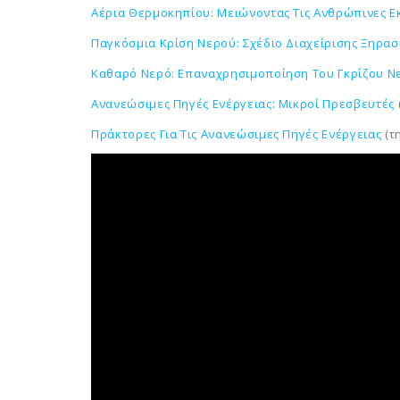
Αέρια Θερμοκηπίου: Μειώνοντας Τις Ανθρώπινες 
Παγκόσμια Κρίση Νερού: Σχέδιο Διαχείρισης Ξηρασ
Καθαρό Νερό: Επαναχρησιμοποίηση Του Γκρίζου 
Ανανεώσιμες Πηγές Ενέργειας: Μικροί Πρεσβευτές
Πράκτορες Για Τις Ανανεώσιμες Πηγές Ενέργειας
(τ