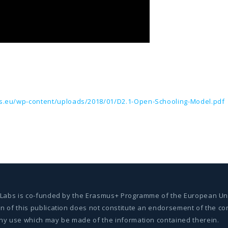
s.eu/wp-content/uploads/2018/01/D2.1-Open-Schooling-Model.pdf
 Labs is co-funded by the Erasmus+ Programme of the European Un
of this publication does not constitute an endorsement of the cont
ny use which may be made of the information contained therein.