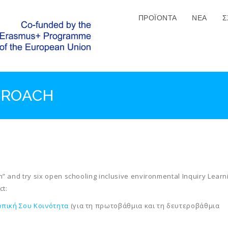
ΠΡΟΪΟΝΤΑ
ΝΈΑ
Σ
PROACH
 and try six open schooling inclusive environmental Inquiry Learn
ct:
οπική Σου Κοινότητα
(για τη πρωτοβάθμια και τη δευτεροβάθμια