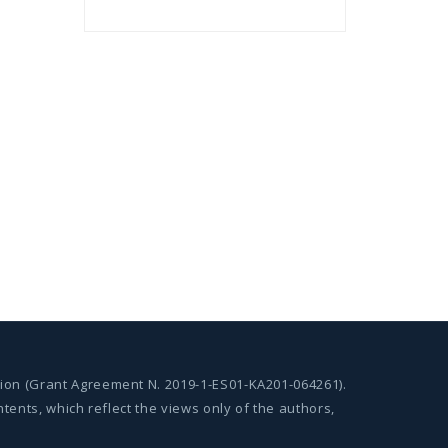
ion (Grant Agreement N. 2019-1-ES01-KA201-064261).
ents, which reflect the views only of the authors,