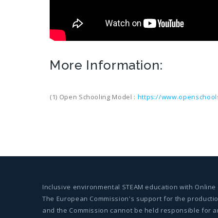
More Information:
(1) Open Schooling Model :
https://www.openschool
Inclusive environmental STEAM education with Online
The European Commission's support for the production 
and the Commission cannot be held responsible for a