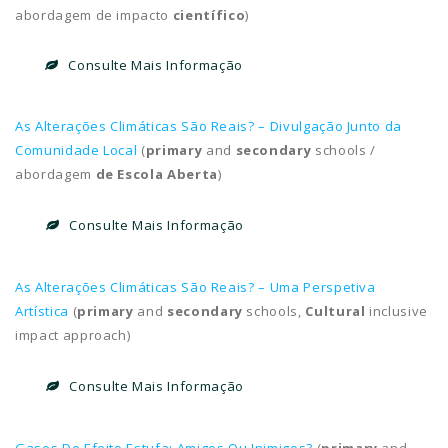
abordagem de impacto
científico
)
Consulte Mais Informação
As Alterações Climáticas São Reais? – Divulgação Junto da
Comunidade Local
(
primary
and
secondary
schools /
abordagem
de Escola Aberta
)
Consulte Mais Informação
As Alterações Climáticas São Reais? – Uma Perspetiva
Artística
(
primary
and
secondary
schools,
Cultural
inclusive
impact approach)
Consulte Mais Informação
Gases De Efeito Estufa: Amigos Ou Inimigos?
(
primary
and